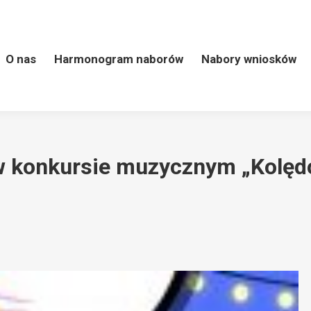
 naborów
Nabory wniosków
LSR
Kontakt
Wart
O nas
Harmonogram naborów
Nabory wniosków
w konkursie muzycznym „Kolę