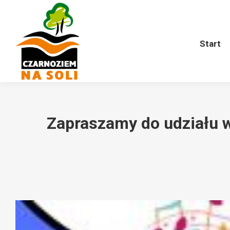
Start
O nas
Harmonogram
Start
Zapraszamy do udziału 