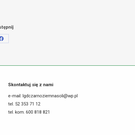
tępnij
Share
on
Facebook
Skontaktuj się z nami
e-mail: lgdczarnoziemnasoli@wp.pl
tel. 52 353 71 12
tel. kom. 600 818 821