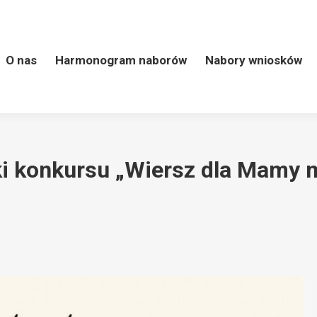
 naborów
Nabory wniosków
LSR
Kontakt
Wart
O nas
Harmonogram naborów
Nabory wniosków
i konkursu „Wiersz dla Mamy