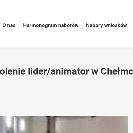
 naborów
Nabory wniosków
LSR
Kontakt
Wart
O nas
Harmonogram naborów
Nabory wniosków
olenie lider/animator w Chełm