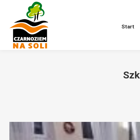
Start
O nas
Harmonogram
Start
Szk