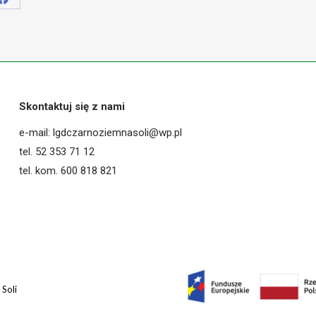
Share
on
Facebook
Skontaktuj się z nami
e-mail: lgdczarnoziemnasoli@wp.pl
tel. 52 353 71 12
tel. kom. 600 818 821
Soli