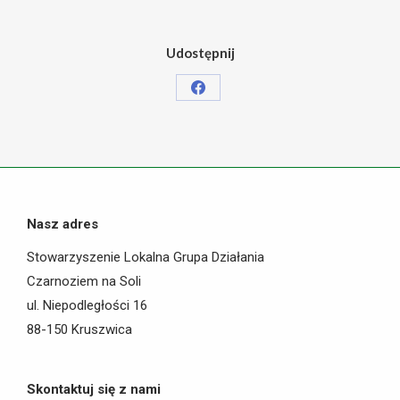
Udostępnij
Share
on
Facebook
Nasz adres
Stowarzyszenie Lokalna Grupa Działania
Czarnoziem na Soli
ul. Niepodległości 16
88-150 Kruszwica
Skontaktuj się z nami