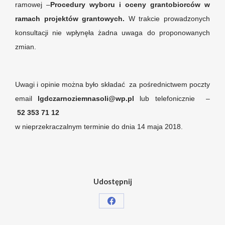
ramowej –
Procedury wyboru i oceny grantobiorców w
ramach projektów grantowych.
W trakcie prowadzonych
konsultacji nie wpłynęła żadna uwaga do proponowanych
zmian.
Uwagi i opinie można było składać za pośrednictwem poczty
email
lgdczarnoziemnasoli@wp.pl
lub telefonicznie –
52 353 71 12
w nieprzekraczalnym terminie do dnia 14 maja 2018.
Udostępnij
Share
on