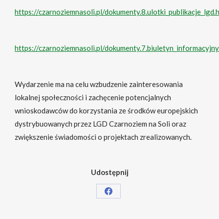
https://czarnoziemnasoli.pl/dokumenty.8.ulotki_publikacje_lgd.
https://czarnoziemnasoli.pl/dokumenty.7.biuletyn_informacyjny
Wydarzenie ma na celu wzbudzenie zainteresowania
lokalnej społeczności i zachęcenie potencjalnych
wnioskodawców do korzystania ze środków europejskich
dystrybuowanych przez LGD Czarnoziem na Soli oraz
zwiększenie świadomości o projektach zrealizowanych.
Udostępnij
Share
on