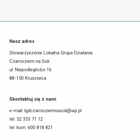
on
Facebook
Nasz adres
Stowarzyszenie Lokalna Grupa Działania
Czarnoziem na Soli
ul. Niepodległości 16
88-150 Kruszwica
Skontaktuj się z nami
e-mail: lgdczarnoziemnasoli@wp.pl
tel. 52 353 71 12
tel. kom. 600 818 821