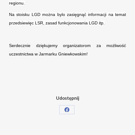
regionu.
Na stoisku LGD można bylo zasięgnąć informacji na temat
przedsiewięc LSR, zasad funkcjonowania LGD itp.
Serdecznie dziękujemy organizatorom za możliwość
uczestnictwa w Jarmarku Gniewkowskim!
Udostępnij
Share
on
Facebook