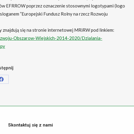
środków EFRROW poprzez oznaczenie stosownymi logotypami (logo
sloganem ”Europejski Fundusz Rolny na rzecz Rozwoju
y znajdują się na stronie internetowej MRiRW pod linkiem:
Rozwoju-Obszarow-Wiejskich-2014-2020/Dzialania-
ypy
tępnij
Share
on
Facebook
Skontaktuj się z nami