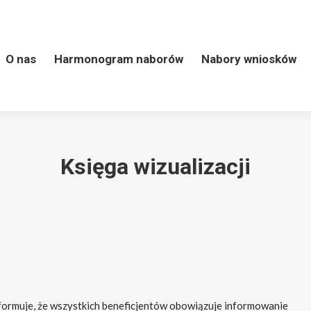
 naborów
Nabory wniosków
LSR
Kontakt
Wart
O nas
Harmonogram naborów
Nabory wniosków
Księga wizualizacji
formuje, że wszystkich beneficjentów obowiązuje informowanie