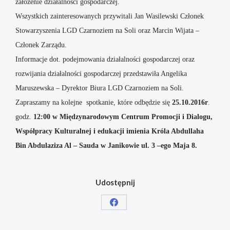
założenie działalności gospodarczej.
Wszystkich zainteresowanych przywitali Jan Wasilewski Członek
Stowarzyszenia LGD Czarnoziem na Soli oraz Marcin Wijata –
Członek Zarządu.
Informacje dot. podejmowania działalności gospodarczej oraz
rozwijania działalności gospodarczej przedstawiła Angelika
Maruszewska – Dyrektor Biura LGD Czarnoziem na Soli.
Zapraszamy na kolejne spotkanie, które odbędzie się
25.10.2016r
.
godz.
12:00 w Międzynarodowym Centrum Promocji i Dialogu,
Współpracy Kulturalnej i edukacji imienia Króla Abdullaha
Bin Abdulaziza Al – Sauda w Janikowie ul. 3 –ego Maja 8.
Udostępnij
Share
on