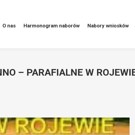
 naborów
Nabory wniosków
LSR
Kontakt
Wart
O nas
Harmonogram naborów
Nabory wniosków
NO – PARAFIALNE W ROJEWIE 