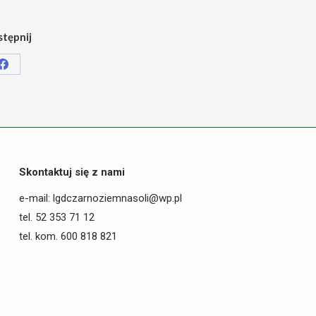
tępnij
Share
on
Facebook
Skontaktuj się z nami
e-mail: lgdczarnoziemnasoli@wp.pl
tel. 52 353 71 12
tel. kom. 600 818 821