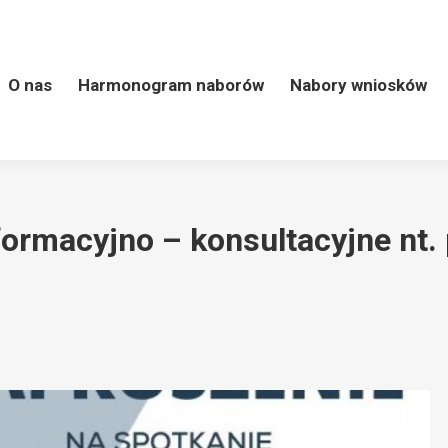
 naborów
Nabory wniosków
LSR
Kontakt
Wart
O nas
Harmonogram naborów
Nabory wniosków
formacyjno – konsultacyjne nt.