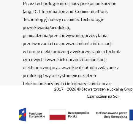
Przez technologie informacyjno-komunikacyjne
(ang. ICT Information and Communications
Technology) należy rozumieć technologie
pozyskiwania/produkcji,
gromadzenia/przechowywania, przesyłania,
przetwarzania i rozpowszechniania informacji
w formie elektronicznej z wykorzystaniem technik
cyfrowych i wszelkich narzędzi komunikacji
elektronicznej oraz wszelkie działania związane z
produkcją i wykorzystaniem urządzeń
telekomunikacyjnych i informatycznych oraz
2017 - 2026 © Stowarzyszenie Lokalna Grup
usług im towarzyszących; działania edukacyjne i
Czarnoziem na Soli
szkoleniowe. W przypadku gdy beneficjentem
pozostaje jeden podmiot, we wskaźniku należy ująć
wartość „1”. W przypadku gdy projekt jest
realizowany przez partnerstwo podmiotów, w
wartości wskaźnika należy ująć każdy z podmiotów