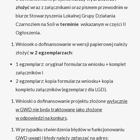
złożyć
wraz z załącznikami oraz pismem przewodnim w
biurze Stowarzyszenia Lokalnej Grupy Działania
Czarnoziem na Soli w
terminie
wskazanym w części II
Ogłoszenia.
Wniosek o dofinansowanie w wersji papierowej należy
złożyć
w 2 egzemplarzach
:
1 egzemplarz: oryginał formularza wniosku + komplet
załączników i
2 egzemplarz: kopia formularza wniosku+ kopia
kompletu załączników (egzemplarz dla LGD).
Wnioski o dofinansowanie projektu złożone
wyłącznie
w GWD nie będą traktowane jako złożone
w odpowiedzi na konkurs
.
W przypadku stwierdzenia błędów w funkcjonowaniu
GWD uwagi i błędy należy zgłaszać na adres: