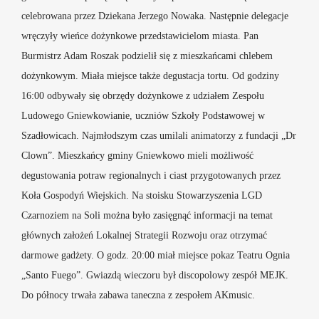
celebrowana przez Dziekana Jerzego Nowaka. Następnie delegacje
wręczyły wieńce dożynkowe przedstawicielom miasta. Pan
Burmistrz Adam Roszak podzielił się z mieszkańcami chlebem
dożynkowym. Miała miejsce także degustacja tortu. Od godziny
16:00 odbywały się obrzędy dożynkowe z udziałem Zespołu
Ludowego Gniewkowianie, uczniów Szkoły Podstawowej w
Szadłowicach. Najmłodszym czas umilali animatorzy z fundacji „Dr
Clown”. Mieszkańcy gminy Gniewkowo mieli możliwość
degustowania potraw regionalnych i ciast przygotowanych przez
Koła Gospodyń Wiejskich. Na stoisku Stowarzyszenia LGD
Czarnoziem na Soli można było zasięgnąć informacji na temat
głównych założeń Lokalnej Strategii Rozwoju oraz otrzymać
darmowe gadżety. O godz. 20:00 miał miejsce pokaz Teatru Ognia
„Santo Fuego”. Gwiazdą wieczoru był discopolowy zespół MEJK.
Do północy trwała zabawa taneczna z zespołem AKmusic.